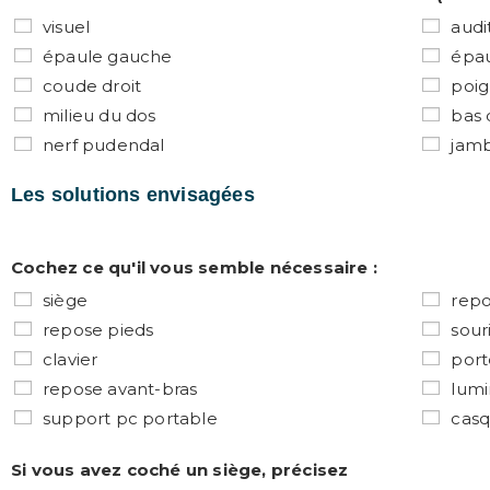
visuel
audit
épaule gauche
épau
coude droit
poig
milieu du dos
bas 
nerf pudendal
jam
Les solutions envisagées
Cochez ce qu'il vous semble nécessaire :
siège
repo
repose pieds
sour
clavier
por
repose avant-bras
lumi
support pc portable
casq
Si vous avez coché un siège, précisez