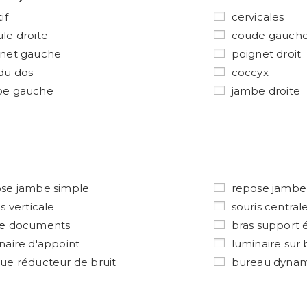
if
cervicales
le droite
coude gauch
net gauche
poignet droit
du dos
coccyx
be gauche
jambe droite
se jambe simple
repose jambe
is verticale
souris central
te documents
bras support 
naire d'appoint
luminaire sur
ue réducteur de bruit
bureau dyna