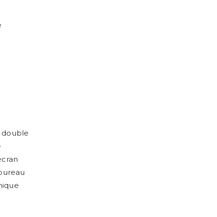
e
 double
e
écran
 bureau
mique