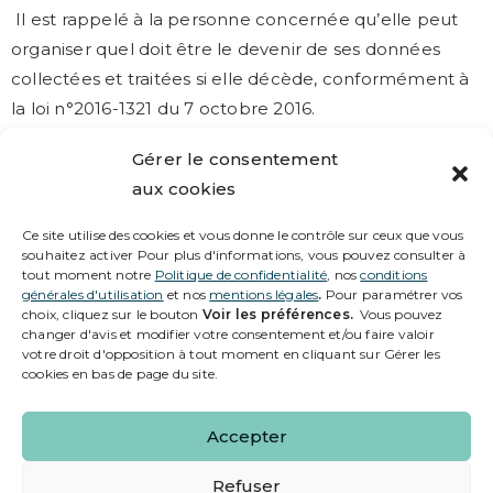
Il est rappelé à la personne concernée qu’elle peut
organiser quel doit être le devenir de ses données
collectées et traitées si elle décède, conformément à
la loi n°2016-1321 du 7 octobre 2016.
5.6 Droit de saisir l’autorité de contrôle
Gérer le consentement
compétente
aux cookies
Dans le cas où le responsable du traitement des
Ce site utilise des cookies et vous donne le contrôle sur ceux que vous
souhaitez activer Pour plus d'informations, vous pouvez consulter à
données décide de ne pas répondre à la demande de
tout moment notre
Politique de confidentialité
, nos
conditions
la personne concernée et que celle-ci souhaite
générales d'utilisation
et nos
mentions légales
.
Pour paramétrer vos
choix, cliquez sur le bouton
Voir les préférences.
Vous pouvez
contester cette décision, ou, si elle pense qu’il est
changer d'avis et modifier votre consentement et/ou faire valoir
porté atteinte à l’un des droits énumérés ci-dessus, il
votre droit d'opposition à tout moment en cliquant sur Gérer les
cookies en bas de page du site.
est en droit de saisir la CNIL (Commission Nationale de
l’Informatique et des Libertés,
https://www.cnil.fr
) ou
Accepter
tout juge compétent.
Refuser